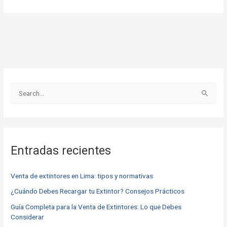
B
u
s
c
Entradas recientes
a
r
Venta de extintores en Lima: tipos y normativas
p
o
¿Cuándo Debes Recargar tu Extintor? Consejos Prácticos
r
Guía Completa para la Venta de Extintores: Lo que Debes
Considerar
: