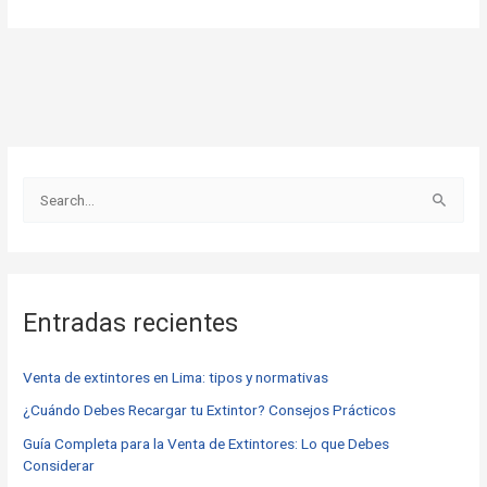
B
u
s
c
Entradas recientes
a
r
Venta de extintores en Lima: tipos y normativas
p
o
¿Cuándo Debes Recargar tu Extintor? Consejos Prácticos
r
Guía Completa para la Venta de Extintores: Lo que Debes
Considerar
: