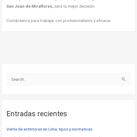
San Juan de Miraflores,
será tu mejor decisión.
Contáctenos para trabajar con profesionalismo y eficacia.
B
u
s
c
Entradas recientes
a
r
Venta de extintores en Lima: tipos y normativas
p