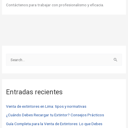
Contáctenos para trabajar con profesionalismo y eficacia.
B
u
s
c
Entradas recientes
a
r
Venta de extintores en Lima: tipos y normativas
p
o
¿Cuándo Debes Recargar tu Extintor? Consejos Prácticos
r
Guía Completa para la Venta de Extintores: Lo que Debes