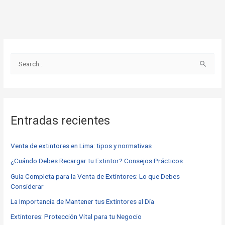
B
u
s
c
Entradas recientes
a
r
Venta de extintores en Lima: tipos y normativas
p
o
¿Cuándo Debes Recargar tu Extintor? Consejos Prácticos
r
Guía Completa para la Venta de Extintores: Lo que Debes
Considerar
:
La Importancia de Mantener tus Extintores al Día
Extintores: Protección Vital para tu Negocio