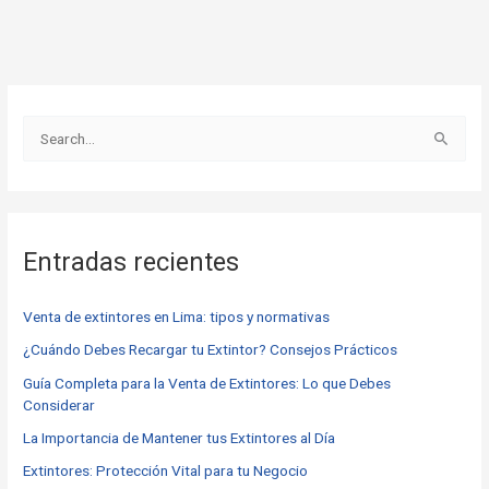
B
u
s
c
Entradas recientes
a
r
Venta de extintores en Lima: tipos y normativas
p
o
¿Cuándo Debes Recargar tu Extintor? Consejos Prácticos
r
Guía Completa para la Venta de Extintores: Lo que Debes
Considerar
:
La Importancia de Mantener tus Extintores al Día
Extintores: Protección Vital para tu Negocio