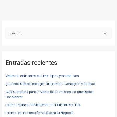
B
u
s
c
Entradas recientes
a
r
Venta de extintores en Lima: tipos y normativas
p
o
¿Cuándo Debes Recargar tu Extintor? Consejos Prácticos
r
Guía Completa para la Venta de Extintores: Lo que Debes
Considerar
:
La Importancia de Mantener tus Extintores al Día
Extintores: Protección Vital para tu Negocio