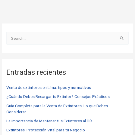
B
u
s
c
Entradas recientes
a
r
Venta de extintores en Lima: tipos y normativas
p
o
¿Cuándo Debes Recargar tu Extintor? Consejos Prácticos
r
Guía Completa para la Venta de Extintores: Lo que Debes
Considerar
:
La Importancia de Mantener tus Extintores al Día
Extintores: Protección Vital para tu Negocio