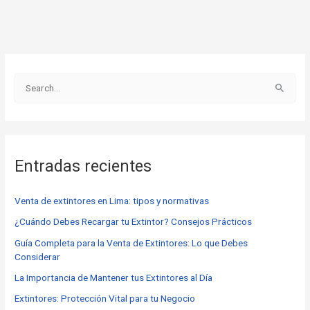
B
u
s
c
Entradas recientes
a
r
Venta de extintores en Lima: tipos y normativas
p
o
¿Cuándo Debes Recargar tu Extintor? Consejos Prácticos
r
Guía Completa para la Venta de Extintores: Lo que Debes
Considerar
:
La Importancia de Mantener tus Extintores al Día
Extintores: Protección Vital para tu Negocio