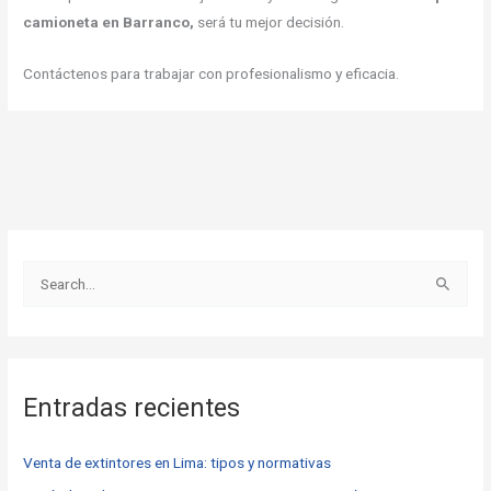
camioneta en Barranco,
será tu mejor decisión.
Contáctenos para trabajar con profesionalismo y eficacia.
B
u
s
c
Entradas recientes
a
r
Venta de extintores en Lima: tipos y normativas
p