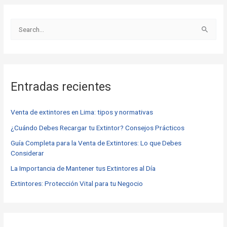
B
u
s
c
Entradas recientes
a
r
Venta de extintores en Lima: tipos y normativas
p
o
¿Cuándo Debes Recargar tu Extintor? Consejos Prácticos
r
Guía Completa para la Venta de Extintores: Lo que Debes
Considerar
:
La Importancia de Mantener tus Extintores al Día
Extintores: Protección Vital para tu Negocio