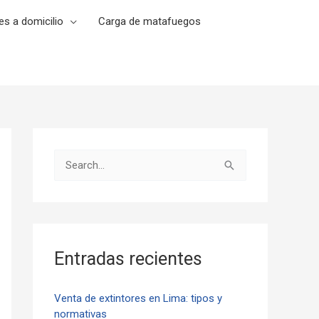
es a domicilio
Carga de matafuegos
B
u
s
c
a
Entradas recientes
r
p
Venta de extintores en Lima: tipos y
normativas
o