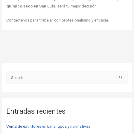
químico seco en San Luis,
será tu mejor decisión.
Contáctenos para trabajar con profesionalismo y eficacia.
B
u
s
c
Entradas recientes
a
r
Venta de extintores en Lima: tipos y normativas
p