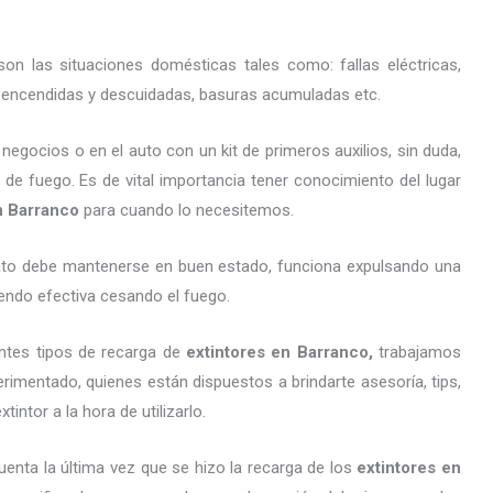
on las situaciones domésticas tales como: fallas eléctricas,
as encendidas y descuidadas, basuras acumuladas etc.
gocios o en el auto con un kit de primeros auxilios, sin duda,
 de fuego. Es de vital importancia tener conocimiento del lugar
en Barranco
para cuando lo necesitemos.
arato debe mantenerse en buen estado, funciona expulsando una
endo efectiva cesando el fuego.
ntes tipos de recarga de
extintores
en Barranco,
trabajamos
imentado, quienes están dispuestos a brindarte asesoría, tips,
ntor a la hora de utilizarlo.
uenta la última vez que se hizo la recarga de los
extintores
en