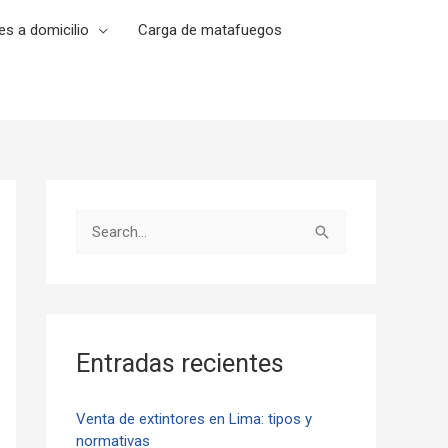
es a domicilio
Carga de matafuegos
B
u
s
c
a
Entradas recientes
r
p
Venta de extintores en Lima: tipos y
normativas
o