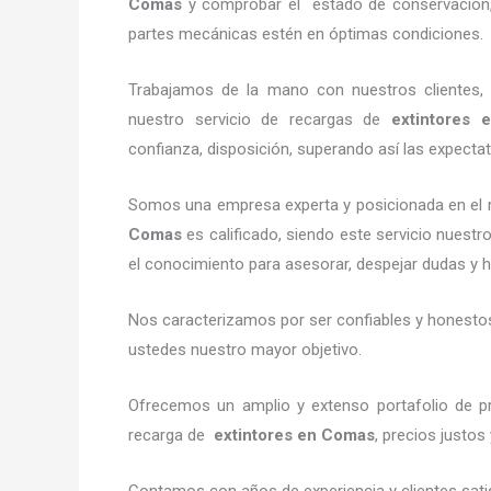
Comas
y comprobar el estado de conservación, v
partes mecánicas estén en óptimas condiciones.
Trabajamos de la mano con nuestros clientes, 
nuestro servicio de recargas de
extintores
e
confianza, disposición, superando así las expectat
Somos una empresa experta y posicionada en el 
Comas
es calificado, siendo este servicio nuestr
el conocimiento para asesorar, despejar dudas y ha
Nos caracterizamos por ser confiables y honestos,
ustedes nuestro mayor objetivo.
Ofrecemos un amplio y extenso portafolio de pr
recarga de
extintores
en Comas
, precios justos
Contamos con años de experiencia y clientes sati