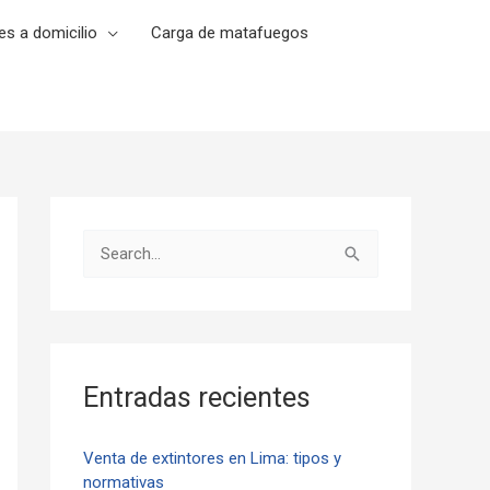
es a domicilio
Carga de matafuegos
B
u
s
c
a
Entradas recientes
r
p
Venta de extintores en Lima: tipos y
normativas
o