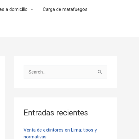
es a domicilio
Carga de matafuegos
B
u
s
c
a
Entradas recientes
r
p
Venta de extintores en Lima: tipos y
normativas
o