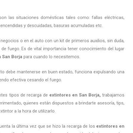
on las situaciones domésticas tales como: fallas eléctricas,
as encendidas y descuidadas, basuras acumuladas etc.
gocios o en el auto con un kit de primeros auxilios, sin duda,
 de fuego. Es de vital importancia tener conocimiento del lugar
n San Borja
para cuando lo necesitemos.
arato debe mantenerse en buen estado, funciona expulsando una
endo efectiva cesando el fuego.
ntes tipos de recarga de
extintores
en San Borja,
trabajamos
imentado, quienes están dispuestos a brindarte asesoría, tips,
ntor a la hora de utilizarlo.
uenta la última vez que se hizo la recarga de los
extintores
en