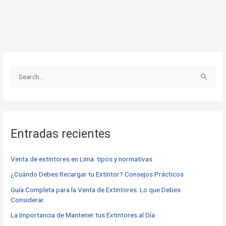
B
u
s
c
Entradas recientes
a
r
Venta de extintores en Lima: tipos y normativas
p
o
¿Cuándo Debes Recargar tu Extintor? Consejos Prácticos
r
Guía Completa para la Venta de Extintores: Lo que Debes
Considerar
:
La Importancia de Mantener tus Extintores al Día