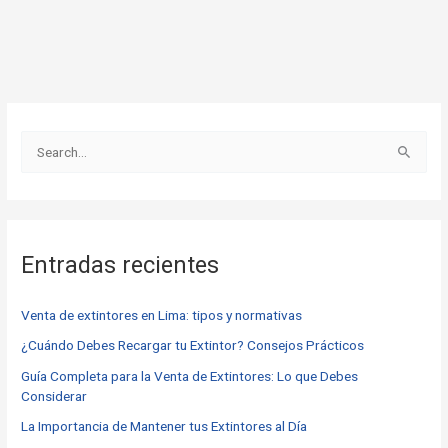
B
u
s
c
Entradas recientes
a
r
Venta de extintores en Lima: tipos y normativas
p
o
¿Cuándo Debes Recargar tu Extintor? Consejos Prácticos
r
Guía Completa para la Venta de Extintores: Lo que Debes
Considerar
:
La Importancia de Mantener tus Extintores al Día