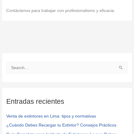
Contáctenos para trabajar con profesionalismo y eficacia.
B
u
s
c
Entradas recientes
a
r
Venta de extintores en Lima: tipos y normativas
p
¿Cuándo Debes Recargar tu Extintor? Consejos Prácticos
o
r