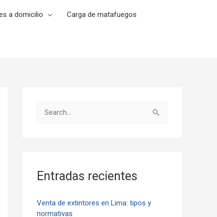
es a domicilio
Carga de matafuegos
B
u
s
c
a
Entradas recientes
r
p
Venta de extintores en Lima: tipos y
normativas
o