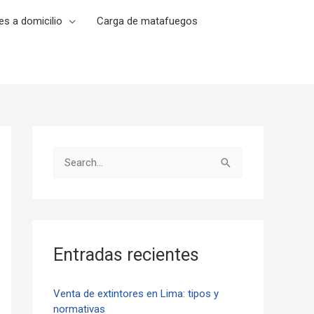
es a domicilio
Carga de matafuegos
B
u
s
c
a
Entradas recientes
r
p
Venta de extintores en Lima: tipos y
normativas
o