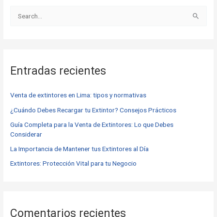
B
u
s
c
Entradas recientes
a
r
Venta de extintores en Lima: tipos y normativas
p
o
¿Cuándo Debes Recargar tu Extintor? Consejos Prácticos
r
Guía Completa para la Venta de Extintores: Lo que Debes
Considerar
:
La Importancia de Mantener tus Extintores al Día
Extintores: Protección Vital para tu Negocio
Comentarios recientes