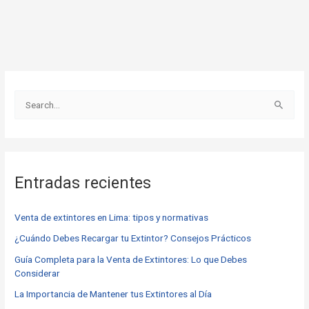
B
u
s
c
Entradas recientes
a
r
Venta de extintores en Lima: tipos y normativas
p
o
¿Cuándo Debes Recargar tu Extintor? Consejos Prácticos
r
Guía Completa para la Venta de Extintores: Lo que Debes
Considerar
:
La Importancia de Mantener tus Extintores al Día