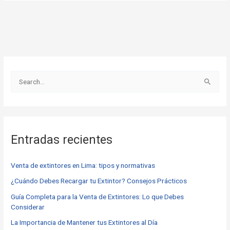
B
u
s
c
Entradas recientes
a
r
Venta de extintores en Lima: tipos y normativas
p
o
¿Cuándo Debes Recargar tu Extintor? Consejos Prácticos
r
Guía Completa para la Venta de Extintores: Lo que Debes
Considerar
:
La Importancia de Mantener tus Extintores al Día