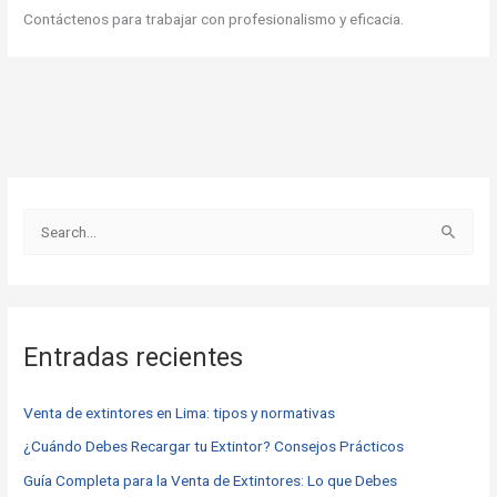
Contáctenos para trabajar con profesionalismo y eficacia.
B
u
s
c
Entradas recientes
a
r
Venta de extintores en Lima: tipos y normativas
p
o
¿Cuándo Debes Recargar tu Extintor? Consejos Prácticos
r
Guía Completa para la Venta de Extintores: Lo que Debes