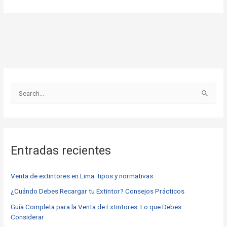
B
u
s
c
Entradas recientes
a
r
Venta de extintores en Lima: tipos y normativas
p
o
¿Cuándo Debes Recargar tu Extintor? Consejos Prácticos
r
Guía Completa para la Venta de Extintores: Lo que Debes
Considerar
: