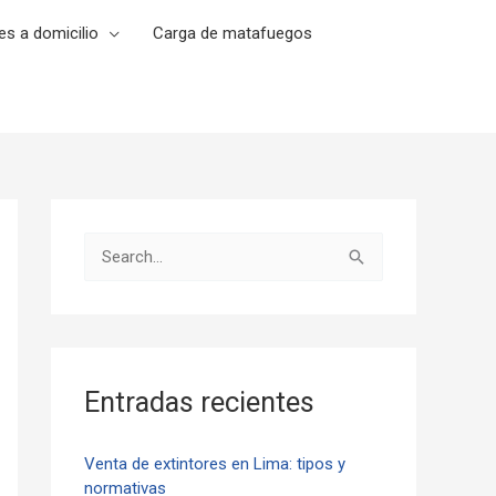
es a domicilio
Carga de matafuegos
B
u
s
c
a
Entradas recientes
r
p
Venta de extintores en Lima: tipos y
normativas
o