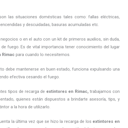
on las situaciones domésticas tales como: fallas eléctricas,
as encendidas y descuidadas, basuras acumuladas etc.
gocios o en el auto con un kit de primeros auxilios, sin duda,
 de fuego. Es de vital importancia tener conocimiento del lugar
en Rimac
para cuando lo necesitemos.
arato debe mantenerse en buen estado, funciona expulsando una
endo efectiva cesando el fuego.
ntes tipos de recarga de
extintores
en Rimac,
trabajamos con
ntado, quienes están dispuestos a brindarte asesoría, tips, y
tor a la hora de utilizarlo.
uenta la última vez que se hizo la recarga de los
extintores
en