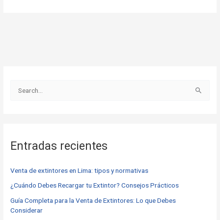
B
u
s
c
Entradas recientes
a
r
Venta de extintores en Lima: tipos y normativas
p
o
¿Cuándo Debes Recargar tu Extintor? Consejos Prácticos
r
Guía Completa para la Venta de Extintores: Lo que Debes
Considerar
: