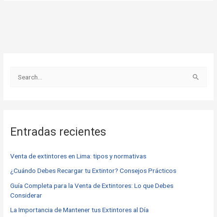
B
u
s
c
Entradas recientes
a
r
Venta de extintores en Lima: tipos y normativas
p
o
¿Cuándo Debes Recargar tu Extintor? Consejos Prácticos
r
Guía Completa para la Venta de Extintores: Lo que Debes
Considerar
:
La Importancia de Mantener tus Extintores al Día