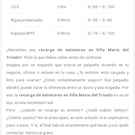
CO2
5 lbs
S/ 60 – S/ 100
Agua presurizada
9 litros
S/ 50 – S/ 80
Espuma AFFF
6 litros
S/ 70 – S/ 100
¿Necesitas una
recarga de extintores en Villa Maria del
Triunfo
? Todo lo que debes saber antes de contratar
Imagina por un segundo que ocurre un pequeño incendio en tu
negocio, oficina o incluso en tu casa. ¿Tu extintor está cargado y
listo para usarse? ¿Estás completamente seguro? Ese pequeño
cilindro puede hacer la diferencia entre un susto y una tragedia. Por
eso, la
recarga de extintores en Villa Maria del Triunfo
no es un
lujo, es una necesidad real.
Pero… ¿cuándo se recarga un extintor? ¿Cada cuánto tiempo?
¿Cuánto cuesta? No te preocupes, en este artículo te lo explicamos
paso a paso. Y sí, al final sabrás exactamente qué hacer y con quién
contactar. Vamos al grano.