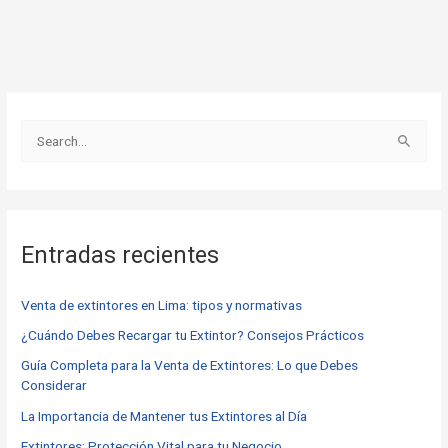
B
u
s
c
Entradas recientes
a
r
Venta de extintores en Lima: tipos y normativas
p
o
¿Cuándo Debes Recargar tu Extintor? Consejos Prácticos
r
Guía Completa para la Venta de Extintores: Lo que Debes
Considerar
:
La Importancia de Mantener tus Extintores al Día
Extintores: Protección Vital para tu Negocio