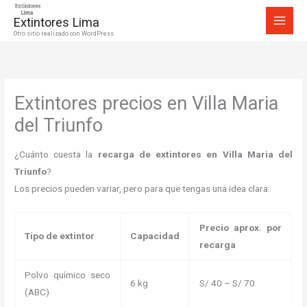
Ir
Extintores Lima
al
Otro sitio realizado con WordPress
contenido
Extintores precios en Villa Maria
del Triunfo
¿Cuánto cuesta la
recarga de extintores en Villa Maria del
Triunfo
?
Los precios pueden variar, pero para que tengas una idea clara:
Precio aprox. por
Tipo de extintor
Capacidad
recarga
Polvo químico seco
6 kg
S/ 40 – S/ 70
(ABC)