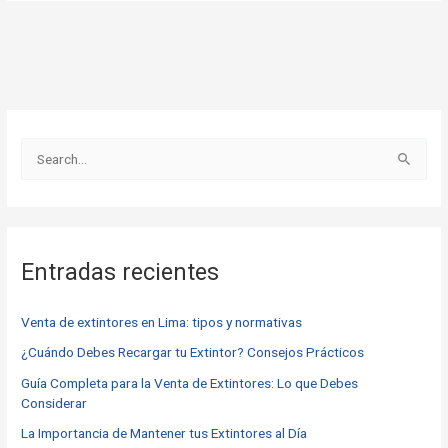
B
u
s
c
Entradas recientes
a
r
Venta de extintores en Lima: tipos y normativas
p
o
¿Cuándo Debes Recargar tu Extintor? Consejos Prácticos
r
Guía Completa para la Venta de Extintores: Lo que Debes
Considerar
:
La Importancia de Mantener tus Extintores al Día