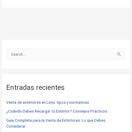
B
u
s
c
Entradas recientes
a
r
Venta de extintores en Lima: tipos y normativas
p
o
¿Cuándo Debes Recargar tu Extintor? Consejos Prácticos
r
Guía Completa para la Venta de Extintores: Lo que Debes
Considerar
: