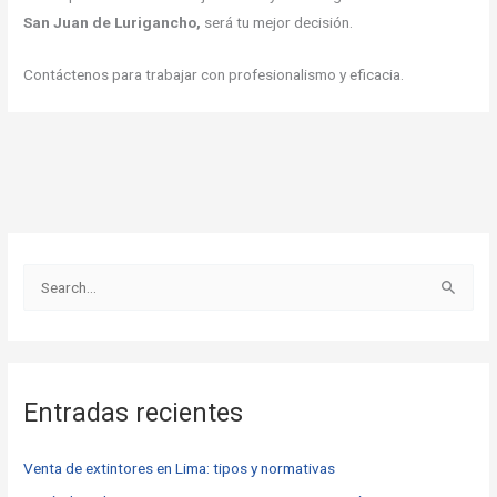
San Juan de Lurigancho,
será tu mejor decisión.
Contáctenos para trabajar con profesionalismo y eficacia.
B
u
s
c
Entradas recientes
a
r
Venta de extintores en Lima: tipos y normativas
p