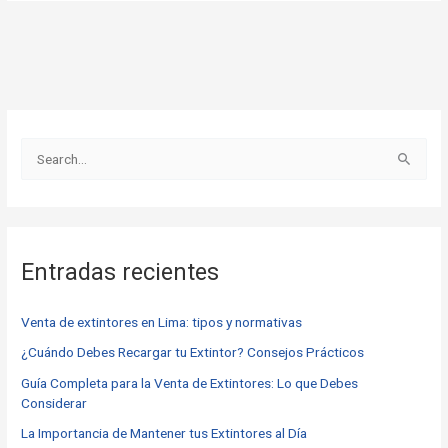
B
u
s
c
Entradas recientes
a
r
Venta de extintores en Lima: tipos y normativas
p
o
¿Cuándo Debes Recargar tu Extintor? Consejos Prácticos
r
Guía Completa para la Venta de Extintores: Lo que Debes
Considerar
:
La Importancia de Mantener tus Extintores al Día