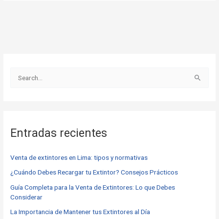
B
u
s
c
Entradas recientes
a
r
Venta de extintores en Lima: tipos y normativas
p
o
¿Cuándo Debes Recargar tu Extintor? Consejos Prácticos
r
Guía Completa para la Venta de Extintores: Lo que Debes
Considerar
:
La Importancia de Mantener tus Extintores al Día