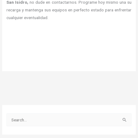
San Isidro,
no dude en contactarnos.
Programe hoy mismo una su
recarga y mantenga sus equipos en perfecto estado para enfrentar
cualquier eventualidad.
B
u
s