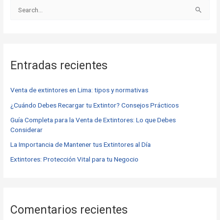
B
u
s
c
Entradas recientes
a
r
Venta de extintores en Lima: tipos y normativas
p
o
¿Cuándo Debes Recargar tu Extintor? Consejos Prácticos
r
Guía Completa para la Venta de Extintores: Lo que Debes
Considerar
:
La Importancia de Mantener tus Extintores al Día
Extintores: Protección Vital para tu Negocio
Comentarios recientes