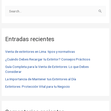
B
u
s
c
Entradas recientes
a
r
Venta de extintores en Lima: tipos y normativas
p
o
¿Cuándo Debes Recargar tu Extintor? Consejos Prácticos
r
Guía Completa para la Venta de Extintores: Lo que Debes
Considerar
:
La Importancia de Mantener tus Extintores al Día
Extintores: Protección Vital para tu Negocio