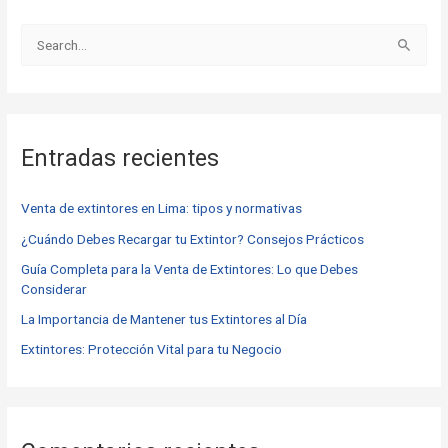
B
u
s
c
Entradas recientes
a
r
Venta de extintores en Lima: tipos y normativas
p
o
¿Cuándo Debes Recargar tu Extintor? Consejos Prácticos
r
Guía Completa para la Venta de Extintores: Lo que Debes
Considerar
:
La Importancia de Mantener tus Extintores al Día
Extintores: Protección Vital para tu Negocio