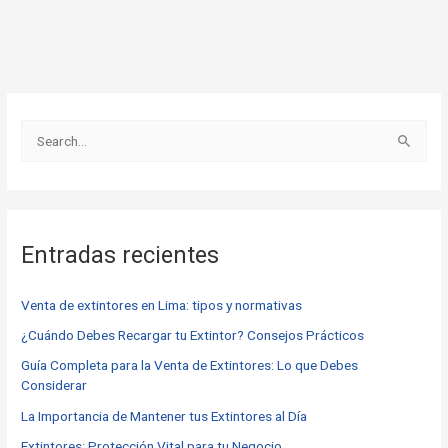
B
u
s
c
Entradas recientes
a
r
Venta de extintores en Lima: tipos y normativas
p
o
¿Cuándo Debes Recargar tu Extintor? Consejos Prácticos
r
Guía Completa para la Venta de Extintores: Lo que Debes
Considerar
:
La Importancia de Mantener tus Extintores al Día
Extintores: Protección Vital para tu Negocio