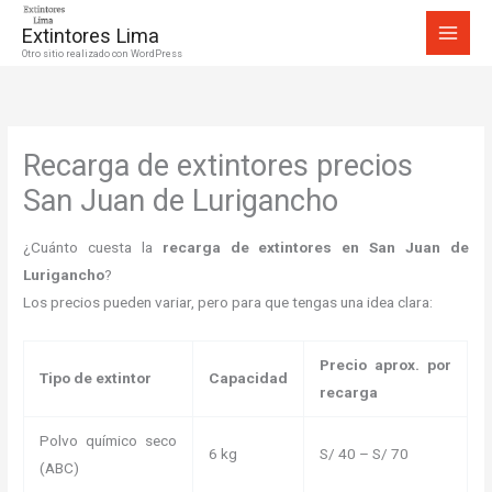
Ir
Extintores Lima
al
Otro sitio realizado con WordPress
contenido
Recarga de extintores precios
San Juan de Lurigancho
¿Cuánto cuesta la
recarga de extintores en San Juan de
Lurigancho
?
Los precios pueden variar, pero para que tengas una idea clara:
Precio aprox. por
Tipo de extintor
Capacidad
recarga
Polvo químico seco
6 kg
S/ 40 – S/ 70
(ABC)