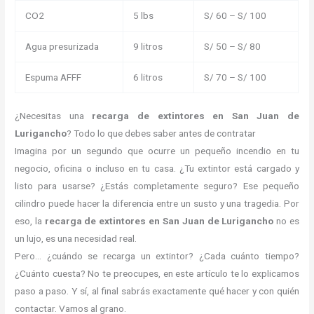
CO2
5 lbs
S/ 60 – S/ 100
Agua presurizada
9 litros
S/ 50 – S/ 80
Espuma AFFF
6 litros
S/ 70 – S/ 100
¿Necesitas una
recarga de extintores en San Juan de
Lurigancho
? Todo lo que debes saber antes de contratar
Imagina por un segundo que ocurre un pequeño incendio en tu
negocio, oficina o incluso en tu casa. ¿Tu extintor está cargado y
listo para usarse? ¿Estás completamente seguro? Ese pequeño
cilindro puede hacer la diferencia entre un susto y una tragedia. Por
eso, la
recarga de extintores en San Juan de Lurigancho
no es
un lujo, es una necesidad real.
Pero… ¿cuándo se recarga un extintor? ¿Cada cuánto tiempo?
¿Cuánto cuesta? No te preocupes, en este artículo te lo explicamos
paso a paso. Y sí, al final sabrás exactamente qué hacer y con quién
contactar. Vamos al grano.