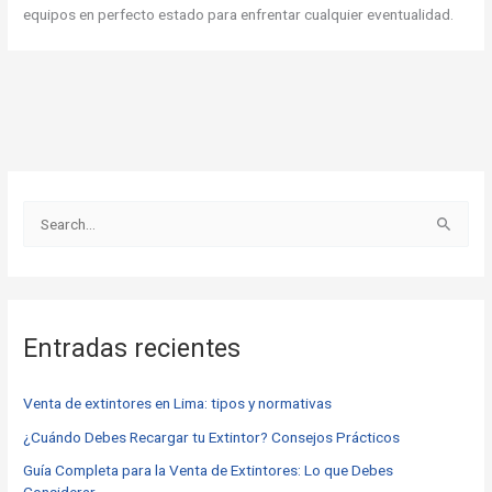
equipos en perfecto estado para enfrentar cualquier eventualidad.
B
u
s
c
Entradas recientes
a
r
Venta de extintores en Lima: tipos y normativas
p
o
¿Cuándo Debes Recargar tu Extintor? Consejos Prácticos
r
Guía Completa para la Venta de Extintores: Lo que Debes
Considerar