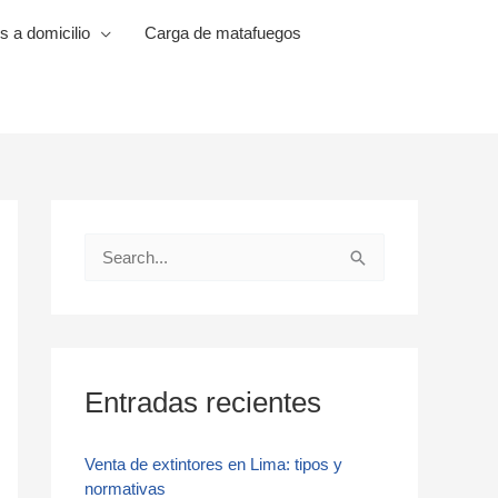
s a domicilio
Carga de matafuegos
B
u
s
c
a
Entradas recientes
r
p
Venta de extintores en Lima: tipos y
normativas
o