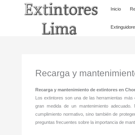
Ir
Inicio
Re
al
contenido
Extinguidor
Recarga y mantenimiento
Recarga y mantenimiento de extintores en Chor
Los extintores son una de las herramientas más e
gran medida de un mantenimiento adecuado. M
cumplimiento normativo, sino también de proteger
preguntas frecuentes sobre la importancia de mante