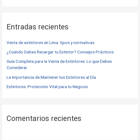
u
s
c
Entradas recientes
a
r
Venta de extintores en Lima: tipos y normativas
p
o
¿Cuándo Debes Recargar tu Extintor? Consejos Prácticos
r
Guía Completa para la Venta de Extintores: Lo que Debes
Considerar
:
La Importancia de Mantener tus Extintores al Día
Extintores: Protección Vital para tu Negocio
Comentarios recientes