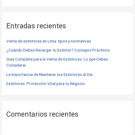
u
s
c
Entradas recientes
a
r
Venta de extintores en Lima: tipos y normativas
p
o
¿Cuándo Debes Recargar tu Extintor? Consejos Prácticos
r
Guía Completa para la Venta de Extintores: Lo que Debes
Considerar
:
La Importancia de Mantener tus Extintores al Día
Extintores: Protección Vital para tu Negocio
Comentarios recientes