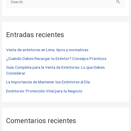
B
u
s
c
Entradas recientes
a
r
Venta de extintores en Lima: tipos y normativas
p
o
¿Cuándo Debes Recargar tu Extintor? Consejos Prácticos
r
Guía Completa para la Venta de Extintores: Lo que Debes
Considerar
:
La Importancia de Mantener tus Extintores al Día
Extintores: Protección Vital para tu Negocio
Comentarios recientes