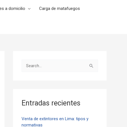
es a domicilio
Carga de matafuegos
B
u
s
c
a
Entradas recientes
r
p
Venta de extintores en Lima: tipos y
normativas
o