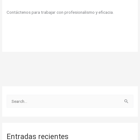
Contáctenos para trabajar con profesionalismo y eficacia.
B
u
s
c
Entradas recientes
a