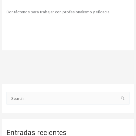
Contáctenos para trabajar con profesionalismo y eficacia.
B
u
s
c
Entradas recientes
a