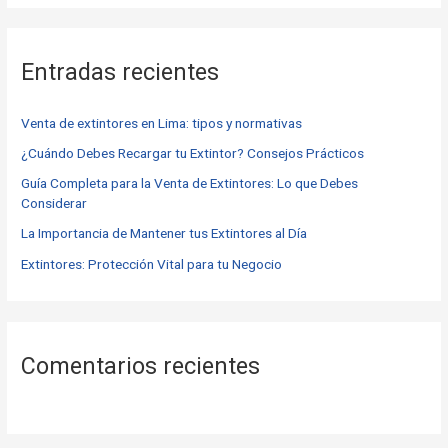
s
c
Entradas recientes
a
r
Venta de extintores en Lima: tipos y normativas
p
o
¿Cuándo Debes Recargar tu Extintor? Consejos Prácticos
r
Guía Completa para la Venta de Extintores: Lo que Debes
Considerar
:
La Importancia de Mantener tus Extintores al Día
Extintores: Protección Vital para tu Negocio
Comentarios recientes