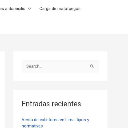
es a domicilio
Carga de matafuegos
B
u
s
c
a
Entradas recientes
r
p
Venta de extintores en Lima: tipos y
normativas
o